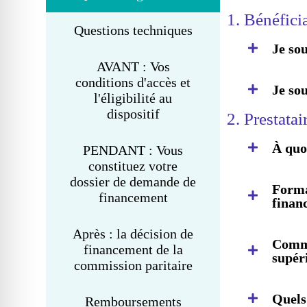
1. Bénéfici
Questions techniques
Je so
AVANT : Vos
conditions d'accès et
Je so
l'éligibilité au
dispositif
2. Prestata
À quo
PENDANT : Vous
constituez votre
dossier de demande de
Forma
financement
finan
Après : la décision de
Comme
financement de la
supér
commission paritaire
Quels
Remboursements