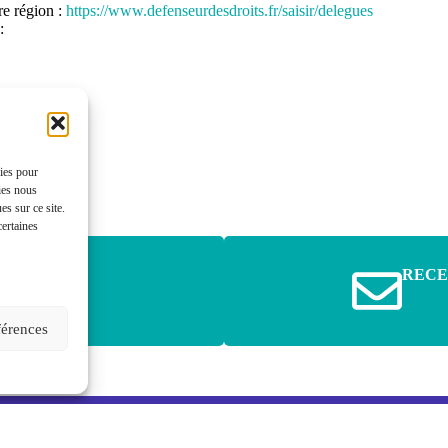
re région :
https://www.defenseurdesdroits.fr/saisir/delegues
:
kies pour
ies nous
s sur ce site.
certaines
NOUS
RECE
férences