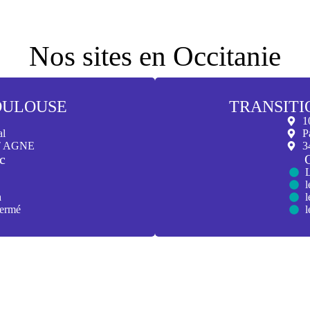
Nos sites en Occitanie
OULOUSE
TRANSITI
1
al
P
T AGNE
3
c
L
l
h
l
fermé
l