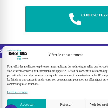
CONTACTEZ-
Suivez-nous
FACEBOOK
YOUTUBE
LINKEDIN
Gérer le consentement
Pour offrir les meilleures expériences, nous utilisons des technologies telles que les coo
stocker et/ou accéder aux informations des appareils. Le fait de consentir à ces technolog
permettra de traiter des données telles que le comportement de navigation ou les ID unique
Le fait de ne pas consentir ou de retirer son consentement peut avoir un effet négatif sur 
caractéristiques et fonctions.
Transitions Pro Occitanie informe et accompagne les salari
Gérer les services
du secteur privé dans leur projet de reconversion
professionnelle.
Accepter
Refuser
Voir les pré