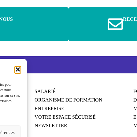
NOUS
RECE
kies pour
ies nous
SALARIÉ
F
s sur ce site.
ORGANISME DE FORMATION
D
certaines
ENTREPRISE
M
és
VOTRE ESPACE SÉCURISÉ
E
NEWSLETTER
M
férences