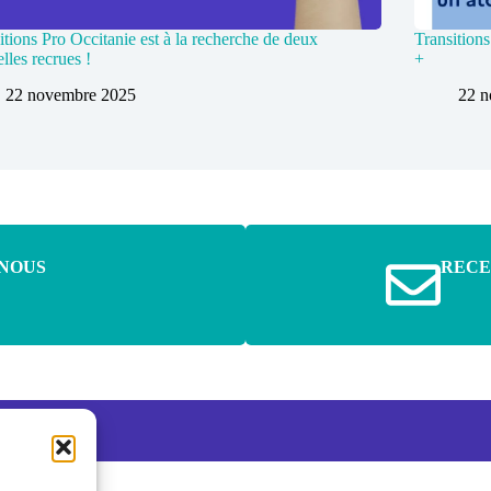
itions Pro Occitanie est à la recherche de deux
Transition
lles recrues !
+
22 novembre 2025
22 
NOUS
RECE